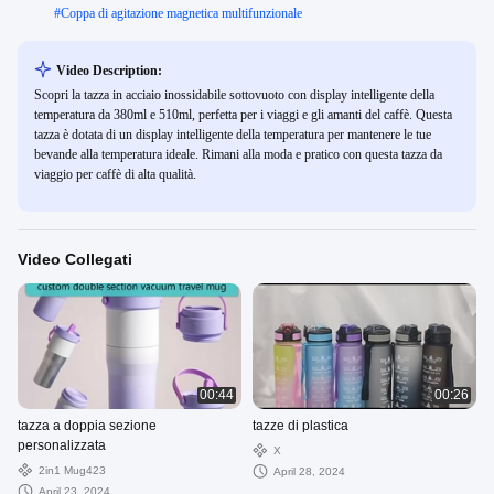
#
Coppa di agitazione magnetica multifunzionale
Video Description:
Scopri la tazza in acciaio inossidabile sottovuoto con display intelligente della
temperatura da 380ml e 510ml, perfetta per i viaggi e gli amanti del caffè. Questa
tazza è dotata di un display intelligente della temperatura per mantenere le tue
bevande alla temperatura ideale. Rimani alla moda e pratico con questa tazza da
viaggio per caffè di alta qualità.
Video Collegati
00:44
00:26
tazza a doppia sezione
tazze di plastica
personalizzata
X
2in1 Mug423
April 28, 2024
April 23, 2024