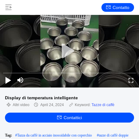
Contatto
Display di temperatura intelligente
Altri video
April 24, 2024
Keyword:
Tazze di caffè
Contattici
Tag:
#
Tazza da caffè in acciaio inossidabile con coperchio
#
tazze di caffè doppie