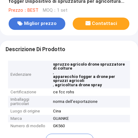
fogger Dispositivo di spruzzatura per agricoltura
con drone
Prezzo：BEST
MOQ：1 set
Miglior prezzo
Contattaci
Descrizione Di Prodotto
spruzzo agricolo drone spruzzatore
di colture
,
Evidenziare
apparecchio fogger a drone per
spruzzi agricoli
,
agricoltura drone spray
Certificazione
ce fcc rohs
Imballaggi
norma dell'esportazione
particolari
Luogo di origine
Cina
Marca
GUANKE
Numero di modello
GK560