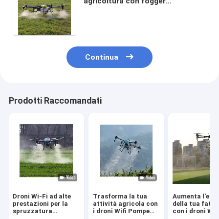
agricoltura con fogger
Dispositivo di spruzzatura per
agricoltura con drone
Continua
Prodotti Raccomandati
Droni Wi-Fi ad alte
Trasforma la tua
Aumenta l'effi
prestazioni per la
attività agricola con
della tua fatto
spruzzatura
i droni Wifi Pompe
con i droni Wi-
agricola
per spruzzatori
minuti di dura