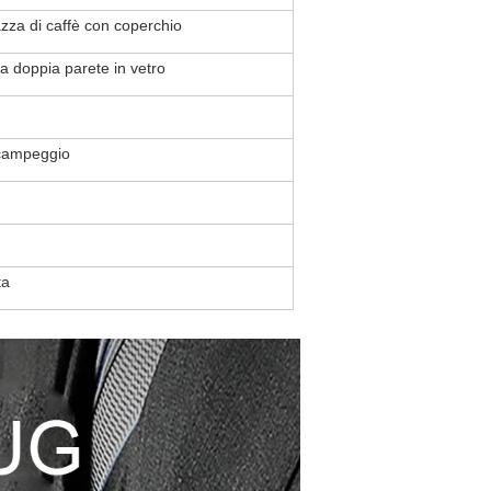
azza di caffè con coperchio
a doppia parete in vetro
n campeggio
ta