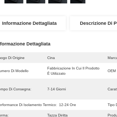
Informazione Dettagliata
Descrizione Di P
nformazione Dettagliata
uogo Di Origine
Cina
Marc
Fabbricazione In Cui Il Prodotto 
umero Di Modello
OEM 
È Utilizzato
empo Di Consegna:
7-14 Giorni
Caratt
erformance Di Isolamento Termico:
12-24 Ore
Tipo D
orma:
Tazza Diritta
Produ