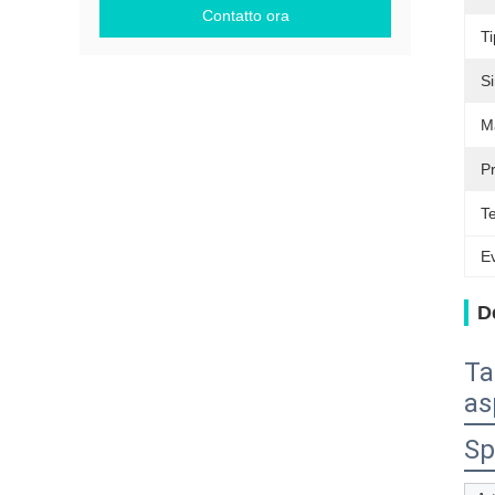
Contatto ora
Ti
S
Ma
P
T
Ev
D
Ta
as
Sp