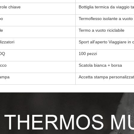
role chiave
Bottiglia termica da viaggio t
po
Termoflesso isolante a vuoto 
le
Termo a vuoto riciclabile
lizzatori
Sport all'aperto Viaggiare i
OQ
100 pezzi
cco
Scatola bianca + borsa
ampa
Accetta stampa personalizza