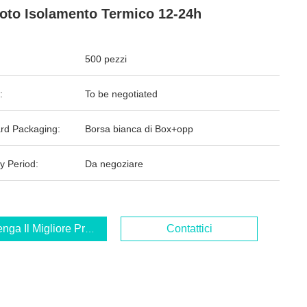
oto Isolamento Termico 12-24h
500 pezzi
:
To be negotiated
rd Packaging:
Borsa bianca di Box+opp
y Period:
Da negoziare
enga Il Migliore Prezzo
Contattici