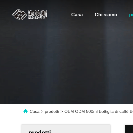
Casa
Chi siamo
p
Casa
>
prodotti
>
OEM ODM 500ml Bottiglia di caffè Bo
prodotti