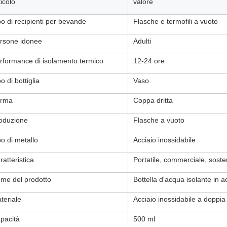
ticolo
valore
po di recipienti per bevande
Flasche e termofili a vuoto
rsone idonee
Adulti
rformance di isolamento termico
12-24 ore
o di bottiglia
Vaso
rma
Coppa dritta
oduzione
Flasche a vuoto
po di metallo
Acciaio inossidabile
ratteristica
Portatile, commerciale, soste
me del prodotto
Bottella d'acqua isolante in a
teriale
Acciaio inossidabile a doppia
pacità
500 ml