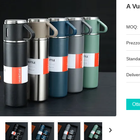
A Vu
MOQ:
Prezzo
Standa
Deliver
Ott