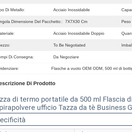
po Di Metallo:
Acciaio Inossidabile
Capac
ingola Dimensione Del Pacchetto::
7X7X30 Cm
Peso 
teriale:
Acciaio Inossidabile Doppio
Quant
rezzo:
To Be Negotiated
Imball
empi Di Consegna:
Da Negoziare
idenziare:
Flasche a vuoto OEM ODM
, 
500 ml di botti
escrizione Di Prodotto
zza di termo portatile da 500 ml Flascia d
pirapolvere ufficio Tazza da tè Business G
ecificità