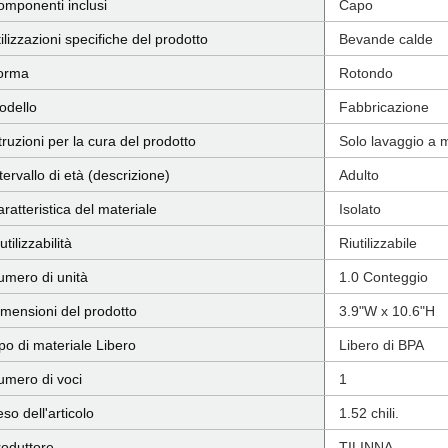
omponenti inclusi
Capo
ilizzazioni specifiche del prodotto
Bevande calde
orma
Rotondo
odello
Fabbricazione
truzioni per la cura del prodotto
Solo lavaggio a
tervallo di età (descrizione)
Adulto
ratteristica del materiale
Isolato
utilizzabilità
Riutilizzabile
umero di unità
1.0 Conteggio
imensioni del prodotto
3.9"W x 10.6"H
po di materiale Libero
Libero di BPA
umero di voci
1
so dell'articolo
1.52 chili.
roduttore
TILINNA