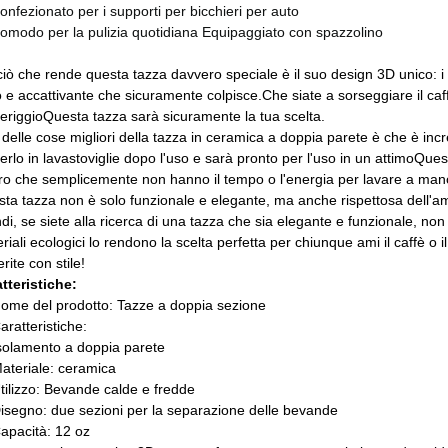
onfezionato per i supporti per bicchieri per auto
omodo per la pulizia quotidiana Equipaggiato con spazzolino
iò che rende questa tazza davvero speciale è il suo design 3D unico: i d
o e accattivante che sicuramente colpisce.Che siate a sorseggiare il caff
riggioQuesta tazza sarà sicuramente la tua scelta.
delle cose migliori della tazza in ceramica a doppia parete è che è inc
erlo in lavastoviglie dopo l'uso e sarà pronto per l'uso in un attimoQue
ro che semplicemente non hanno il tempo o l'energia per lavare a mano 
ta tazza non è solo funzionale e elegante, ma anche rispettosa dell'a
di, se siete alla ricerca di una tazza che sia elegante e funzionale, no
riali ecologici lo rendono la scelta perfetta per chiunque ami il caffè o i
erite con stile!
tteristiche:
ome del prodotto: Tazze a doppia sezione
aratteristiche:
solamento a doppia parete
ateriale: ceramica
tilizzo: Bevande calde e fredde
isegno: due sezioni per la separazione delle bevande
apacità: 12 oz