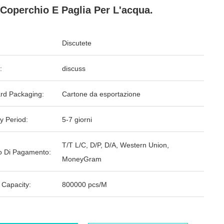
Coperchio E Paglia Per L'acqua.
Discutete
:
discuss
rd Packaging:
Cartone da esportazione
y Period:
5-7 giorni
T/T L/C, D/P, D/A, Western Union,
 Di Pagamento:
MoneyGram
 Capacity:
800000 pcs/M