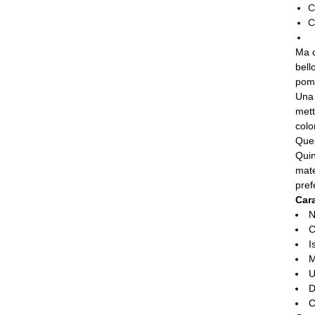
C
C
Ma c
bell
pome
Una 
mett
colo
Ques
Quin
mate
pref
Cara
N
C
I
M
U
D
C