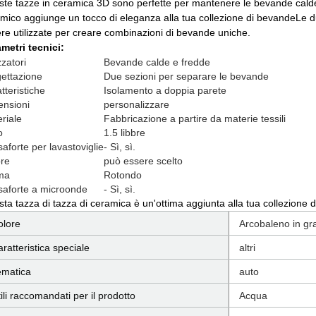
te tazze in ceramica 3D sono perfette per mantenere le bevande calde 
mico aggiunge un tocco di eleganza alla tua collezione di bevandeLe 
re utilizzate per creare combinazioni di bevande uniche.
metri tecnici:
zzatori
Bevande calde e fredde
ettazione
Due sezioni per separare le bevande
tteristiche
Isolamento a doppia parete
nsioni
personalizzare
riale
Fabbricazione a partire da materie tessili
o
1.5 libbre
aforte per lavastoviglie
- Sì, sì.
re
può essere scelto
ma
Rotondo
aforte a microonde
- Sì, sì.
ta tazza di tazza di ceramica è un'ottima aggiunta alla tua collezione d
olore
Arcobaleno in gr
ratteristica speciale
altri
ematica
auto
ili raccomandati per il prodotto
Acqua