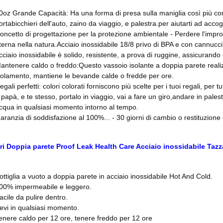
0oz Grande Capacità: Ha una forma di presa sulla maniglia così più con
ortabicchieri dell'auto, zaino da viaggio, e palestra.per aiutarti ad acco
oncetto di progettazione per la protezione ambientale - Perdere l'impro
terna nella natura.Acciaio inossidabile 18/8 privo di BPA e con cannuccia r
cciaio inossidabile è solido, resistente, a prova di ruggine, assicurando
antenere caldo o freddo:Questo vassoio isolante a doppia parete realizza
solamento, mantiene le bevande calde o fredde per ore.
egali perfetti: colori colorati forniscono più scelte per i tuoi regali, per
 papà, e te stesso, portalo in viaggio, vai a fare un giro,andare in palestr
cqua in qualsiasi momento intorno al tempo.
aranzia di soddisfazione al 100%... - 30 giorni di cambio o restituzione 
ari Doppia parete Proof Leak Health Care Acciaio inossidabile Ta
ottiglia a vuoto a doppia parete in acciaio inossidabile Hot And Cold.
00% impermeabile e leggero.
acile da pulire dentro.
evi in qualsiasi momento.
enere caldo per 12 ore, tenere freddo per 12 ore