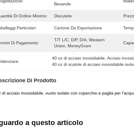
rogettazione:
Mater
Bevande
uantità Di Ordine Minimo:
Discutete
Prezz
ballaggi Particolari:
Cartone Da Esportazione
Tempi
T/T L/C, D/P, D/A, Western 
ermini Di Pagamento:
Capac
Union, MoneyGram
40 oz di acciaio inossidabile
, 
Acciaio inossi
idenziare:
40 oz di scatole di acciaio inossidabile isola
escrizione Di Prodotto
 di acciaio inossidabile, vuoto isolato con coperchio e paglia per l'acqu
guardo a questo articolo