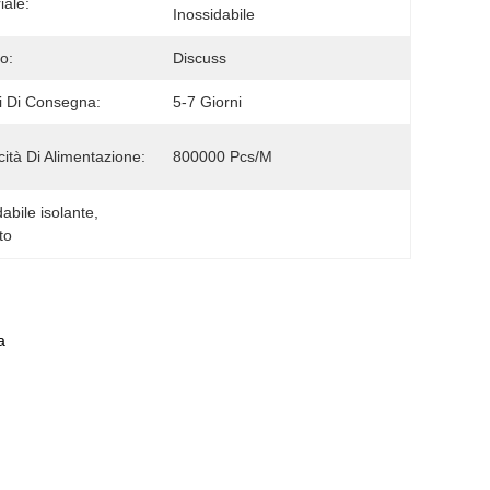
iale:
Inossidabile
o:
Discuss
 Di Consegna:
5-7 Giorni
ità Di Alimentazione:
800000 Pcs/M
dabile isolante
, 
to
a