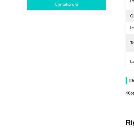
P
Contatto ora
Q
Im
T
Ev
D
40oz
Ri