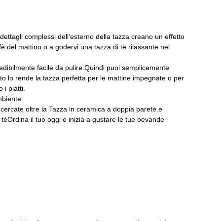
ettagli complessi dell'esterno della tazza creano un effetto
è del mattino o a godervi una tazza di tè rilassante nel
redibilmente facile da pulire.Quindi puoi semplicemente
sto lo rende la tazza perfetta per le mattine impegnate o per
i piatti.
mbiente.
n cercate oltre la Tazza in ceramica a doppia parete.e
l tèOrdina il tuo oggi e inizia a gustare le tue bevande