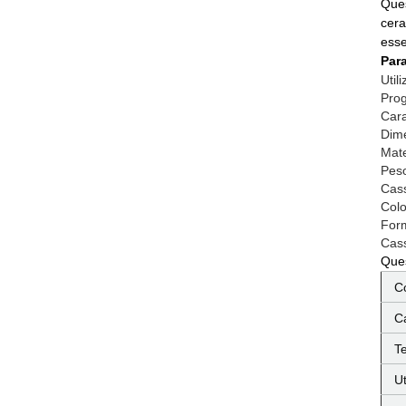
Ques
cera
esse
Para
Utili
Prog
Cara
Dime
Mate
Pes
Cass
Colo
For
Cass
Ques
C
Ca
T
Ut