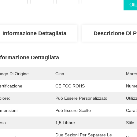
Ott
Informazione Dettagliata
Descrizione Di P
nformazione Dettagliata
uogo Di Origine
Cina
Marc
rtificazione
CE FCC ROHS
Numer
olore:
Può Essere Personalizzato
Utiliz
imensioni:
Può Essere Scelto
Caratt
eso:
1,5 Libbre
Stile:
Due Sezioni Per Separare Le 