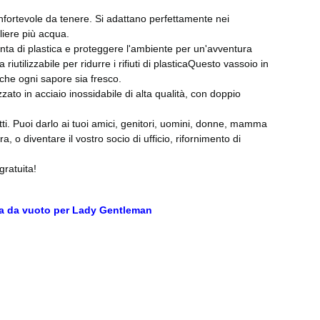
fortevole da tenere. Si adattano perfettamente nei
gliere più acqua.
nta di plastica e proteggere l'ambiente per un'avventura
iutilizzabile per ridurre i rifiuti di plasticaQuesto vassoio in
 che ogni sapore sia fresco.
to in acciaio inossidabile di alta qualità, con doppio
 tutti. Puoi darlo ai tuoi amici, genitori, uomini, donne, mamma
a, o diventare il vostro socio di ufficio, rifornimento di
gratuita!
zza da vuoto per Lady Gentleman