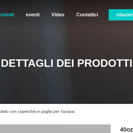
rodotti
eventi
Video
Contattici
citazio
DETTAGLI DEI PRODOTTI
solato con coperchio e paglia per l'acqua.
40oz