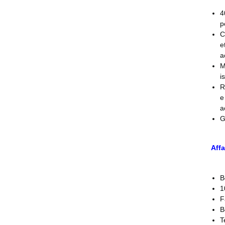
4
p
C
e
a
M
i
R
e
a
G
Aff
B
1
F
B
T