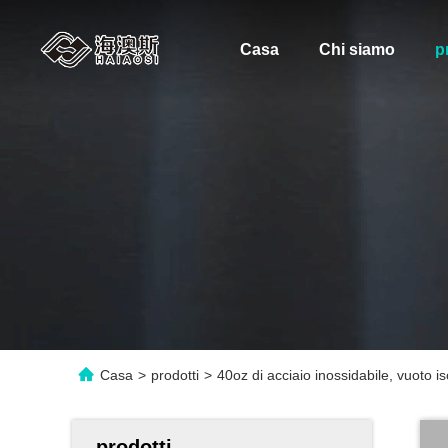
Casa
Chi siamo
p
Casa
>
prodotti
>
40oz di acciaio inossidabile, vuoto i
prodotti