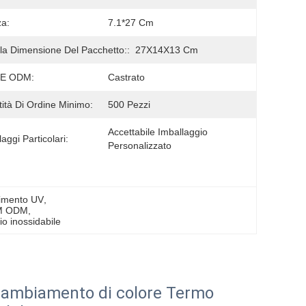
za:
7.1*27 Cm
la Dimensione Del Pacchetto::
27X14X13 Cm
E ODM:
Castrato
ità Di Ordine Minimo:
500 Pezzi
Accettabile Imballaggio 
aggi Particolari:
Personalizzato
stimento UV
, 
OEM ODM
, 
io inossidabile
a-cambiamento di colore Termo