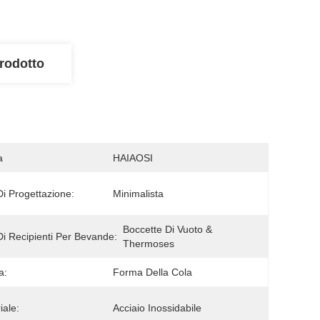
rodotto
a
HAIAOSI
 Di Progettazione:
Minimalista
Boccette Di Vuoto & 
Di Recipienti Per Bevande:
Thermoses
a:
Forma Della Cola
iale:
Acciaio Inossidabile