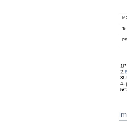
M
Te
P
1Pi
2.
3Un
4- 
5Co
Im