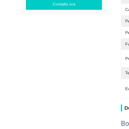
Contatto ora
C
P
P
F
P
T
Ev
D
Bo