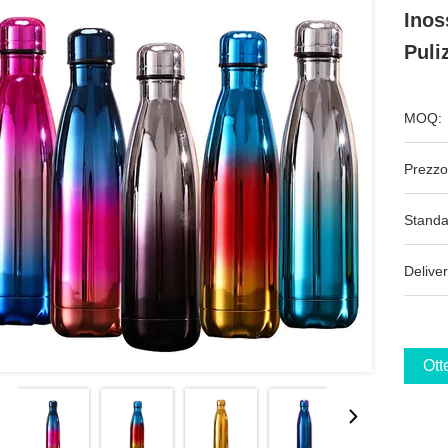
Inos
Puli
MOQ:
Prezzo
Standa
Deliver
Ott