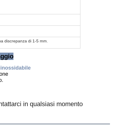
una discrepanza di 1-5 mm.
aggio
 inossidabile
ione
o.
ntattarci in qualsiasi momento