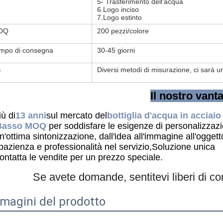
5- Trasferimento dell'acqua
6.Logo inciso
7.Logo estinto
OQ
200 pezzi/colore
mpo di consegna
30-45 giorni
S
Diversi metodi di misurazione, ci sarà 
Il nostro vant
ù di
13 anni
sul mercato del
bottiglia d'acqua in acciaio
Basso MOQ
per soddisfare le esigenze di personalizzaz
'ottima sintonizzazione, dall'idea all'immagine all'oggett
pazienza e professionalità nel servizio,
Soluzione unica
ntatta le vendite per un prezzo speciale.
Se avete domande, sentitevi liberi di co
magini del prodotto