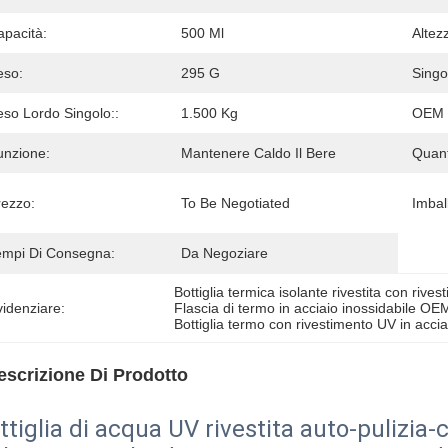
apacità:
500 Ml
Altez
eso:
295 G
Singo
eso Lordo Singolo::
1.500 Kg
OEM 
unzione:
Mantenere Caldo Il Bere
Quant
rezzo:
To Be Negotiated
Imball
empi Di Consegna:
Da Negoziare
Bottiglia termica isolante rivestita con rive
idenziare:
Flascia di termo in acciaio inossidabile 
Bottiglia termo con rivestimento UV in accia
escrizione Di Prodotto
ttiglia di acqua UV rivestita auto-pulizi