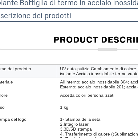
olante Bottiglia di termo in acciaio inossid
scrizione dei prodotti
me del prodotto
UV auto-pulizia Cambiamento di colore 
isolante Acciaio inossidabile termo vuot
teriale
All'interno: acciaio inossidabile 304; acc
Esterno: acciaio inossidabile 201; accia
lore
Accetta colori personalizzati
so
1 kg
ampa del logo
1- Stampa della seta
2.Intaglio laser
3.3D/5D stampa
4. Trasferimento di calore ((Sublimazio