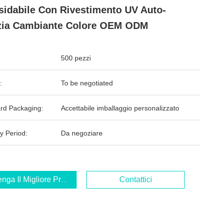
sidabile Con Rivestimento UV Auto-
zia Cambiante Colore OEM ODM
500 pezzi
:
To be negotiated
rd Packaging:
Accettabile imballaggio personalizzato
y Period:
Da negoziare
enga Il Migliore Prezzo
Contattici