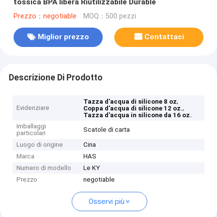
tossica BPA libera Riutilizzabile Durable
Prezzo：negotiable
MOQ：500 pezzi
Miglior prezzo
Contattaci
Descrizione Di Prodotto
,
Tazza d'acqua di silicone 8 oz
Evidenziare
,
Coppa d'acqua di silicone 12 oz.
Tazza d'acqua in silicone da 16 oz.
Imballaggi
Scatole di carta
particolari
Luogo di origine
Cina
Marca
HAS
Numero di modello
Le KY
Prezzo
negotiable
Osservi più