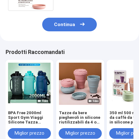
Continua
Prodotti Raccomandati
BPA Free 2000ml
Tazze da bere
350 ml 500 ml
Sport Gym Viaggi
pieghevoli in silicone
da caffè da vi
Silicone Tazza
riutilizzabili da 4 oz
in silicone pie
Pieghevole Colori
con coperchio
OEM ODM
personalizzabili
Miglior prezzo
Miglior prezzo
Miglior pr