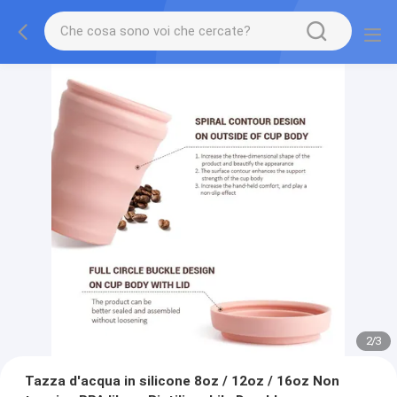
2
/
3
Tazza d'acqua in silicone 8oz / 12oz / 16oz Non