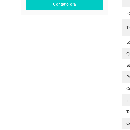
Contatto ora
F
Tr
Sc
Qu
St
P
C
Im
Ta
C