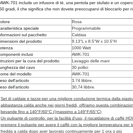
l AWK-701 include un infusore di tè, una pentola per stufato e un coperch
60 gradi, il che significa che non dovete preoccuparvi di bloccarlo per ri
olore
Rosa
aratteristica speciale
Programmabile
nformazioni sul pacchetto
Caldaia
imensioni del prodotto
9.13"L x 8.5"W x 10.5"H
otenza
1000 Watt
omponenti inclusi
AWK-701
struzioni per la cura del prodotto
Lavaggio delle mani
unghezza del cavo
30 pollici
ome del modello
AWK-701
eso dell'articolo
3.74 libbre.
eso dell'articolo
30,74 libbre.
Set di caldaie e tazze:per una migliore conduzione termica dalla piast
abbastanza calda anche nei giorni freddi, offriamo questa combinazione
bevande fino a 140°F/60°C ((massimo a 149°F/65°C)
Un pulsante di controllo: per la facilità d'uso, il riscaldatore di caffè H
premere il pulsante per avere il caffè con la migliore temperatura per 
fredda a calda dopo aver lavorato continuamente per 1 ora o più