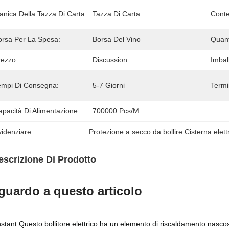
anica Della Tazza Di Carta:
Tazza Di Carta
Conte
orsa Per La Spesa:
Borsa Del Vino
Quant
rezzo:
Discussion
Imball
empi Di Consegna:
5-7 Giorni
Termi
pacità Di Alimentazione:
700000 Pcs/M
idenziare:
Protezione a secco da bollire Cisterna elettr
escrizione Di Prodotto
guardo a questo articolo
nstant Questo bollitore elettrico ha un elemento di riscaldamento nasco