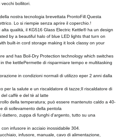
vecchi bollitori.
della nostra tecnologia brevettata ProntoFill.Questa
ettrico. Lo si riempie senza aprire il coperchio.!
 alta qualità, il KG516 Glass Electric Kettle® ha un design
nated by a beautiful halo of blue LED lights that turn on
ith built-in cord storage making it look classy on your
ture and has Boil-Dry Protection technology which switches
 in the kettlePermette di risparmiare tempo e multitasking
vorazione in condizioni normali di utilizzo eper 2 anni dalla
per la salute e un riscaldatore di tazze;Il riscaldatore di
el caffè e del tè al latte
trollo della temperatura; può essere mantenuto caldo a 40-
e di sollevamento della pentola
 dattero, zuppa di funghi d'argento, tutto su una
, con infusore in acciaio inossidabile 304.
 cucchiaio, infusore, manuale, cavo di alimentazione,