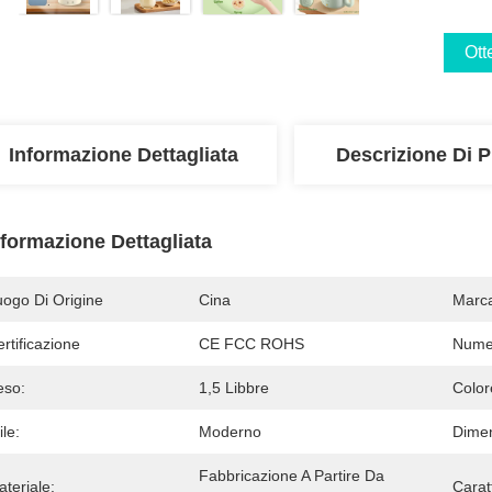
Ott
Informazione Dettagliata
Descrizione Di P
nformazione Dettagliata
uogo Di Origine
Cina
Marc
rtificazione
CE FCC ROHS
Numer
eso:
1,5 Libbre
Color
ile:
Moderno
Dimen
Fabbricazione A Partire Da 
teriale:
Caratt