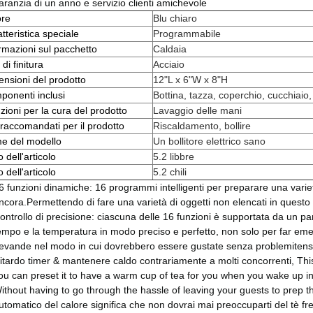
aranzia di un anno e servizio clienti amichevole
ore
Blu chiaro
tteristica speciale
Programmabile
rmazioni sul pacchetto
Caldaia
 di finitura
Acciaio
nsioni del prodotto
12"L x 6"W x 8"H
onenti inclusi
Bottina, tazza, coperchio, cucchiaio,
uzioni per la cura del prodotto
Lavaggio delle mani
i raccomandati per il prodotto
Riscaldamento, bollire
e del modello
Un bollitore elettrico sano
 dell'articolo
5.2 libbre
 dell'articolo
5.2 chili
6 funzioni dinamiche: 16 programmi intelligenti per preparare una varietà di
ncora.Permettendo di fare una varietà di oggetti non elencati in questo r
ontrollo di precisione: ciascuna delle 16 funzioni è supportata da un pann
empo e la temperatura in modo preciso e perfetto, non solo per far emer
evande nel modo in cui dovrebbero essere gustate senza problemitens
itardo timer & mantenere caldo contrariamente a molti concorrenti, This
ou can preset it to have a warm cup of tea for you when you wake up in
ithout having to go through the hassle of leaving your guests to prep 
utomatico del calore significa che non dovrai mai preoccuparti del tè fr