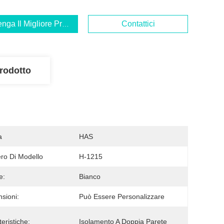
enga Il Migliore Prezzo
Contattici
rodotto
a
HAS
o Di Modello
H-1215
e:
Bianco
sioni:
Può Essere Personalizzare
eristiche:
Isolamento A Doppia Parete