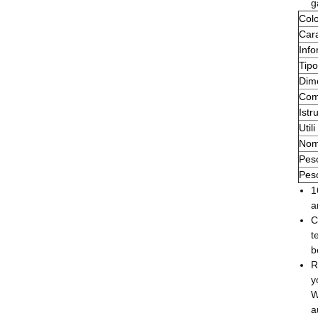
g
Col
Cara
Info
Tipo
Dime
Comp
Istr
Util
Nom
Peso
Peso
1
a
C
t
b
R
y
W
a