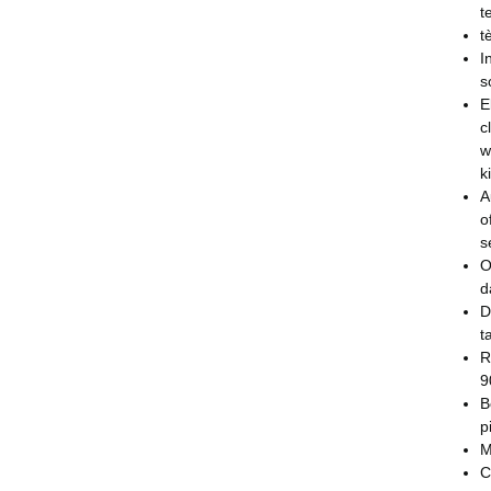
t
t
I
s
E
c
w
k
A
o
s
O
d
D
t
R
9
B
p
M
C