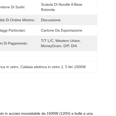
Scatola Di Noodle A Base 
nitore Di Sushi:
Rotonda
ità Di Ordine Minimo:
Discussione
aggi Particolari:
Cartone Da Esportazione
T/T L/C, Western Union, 
ni Di Pagamento:
MoneyGram, D/P, D/A
ica in vetro
, 
Caldaia elettrica in vetro 1
, 
5 litri 1500W
sto in acciaio inossidabile da 1500W (120V) e bolle a una