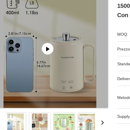
1500
Con 
MOQ:
Prezzo
Standa
Deliver
Metodo
Supply