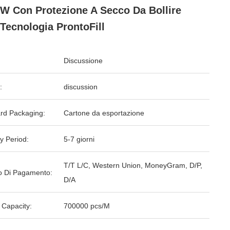
W Con Protezione A Secco Da Bollire
Tecnologia ProntoFill
Discussione
:
discussion
rd Packaging:
Cartone da esportazione
y Period:
5-7 giorni
T/T L/C, Western Union, MoneyGram, D/P,
 Di Pagamento:
D/A
 Capacity:
700000 pcs/M