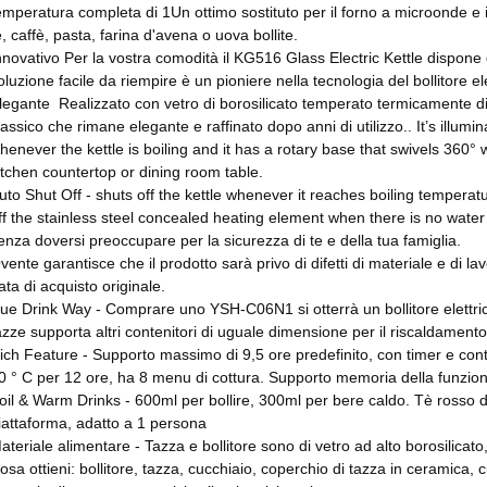
emperatura completa di 1Un ottimo sostituto per il forno a microonde e i 
è, caffè, pasta, farina d'avena o uova bollite.
nnovativo Per la vostra comodità il KG516 Glass Electric Kettle dispone 
oluzione facile da riempire è un pioniere nella tecnologia del bollitore el
legante ️ Realizzato con vetro di borosilicato temperato termicamente di
lassico che rimane elegante e raffinato dopo anni di utilizzo.. It’s illumi
henever the kettle is boiling and it has a rotary base that swivels 360° w
itchen countertop or dining room table.
uto Shut Off - shuts off the kettle whenever it reaches boiling tempera
ff the stainless steel concealed heating element when there is no water
enza doversi preoccupare per la sicurezza di te e della tua famiglia.
vente garantisce che il prodotto sarà privo di difetti di materiale e di la
ata di acquisto originale.
ue Drink Way - Comprare uno YSH-C06N1 si otterrà un bollitore elettrico 
azze supporta altri contenitori di uguale dimensione per il riscaldamento d
ich Feature - Supporto massimo di 9,5 ore predefinito, con timer e con
0 ° C per 12 ore, ha 8 menu di cottura. Supporto memoria della funzion
oil & Warm Drinks - 600ml per bollire, 300ml per bere caldo. Tè rosso di
iattaforma, adatto a 1 persona
ateriale alimentare - Tazza e bollitore sono di vetro ad alto borosilicato
osa ottieni: bollitore, tazza, cucchiaio, coperchio di tazza in ceramica,