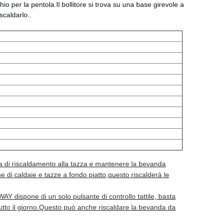
io per la pentola.Il bollitore si trova su una base girevole a
scaldarlo..
ra di riscaldamento alla tazza e mantenere la bevanda
 di caldaie e tazze a fondo piatto,questo riscalderà le
OWAY dispone di un solo pulsante di controllo tattile, basta
tutto il giorno.Questo può anche riscaldare la bevanda da