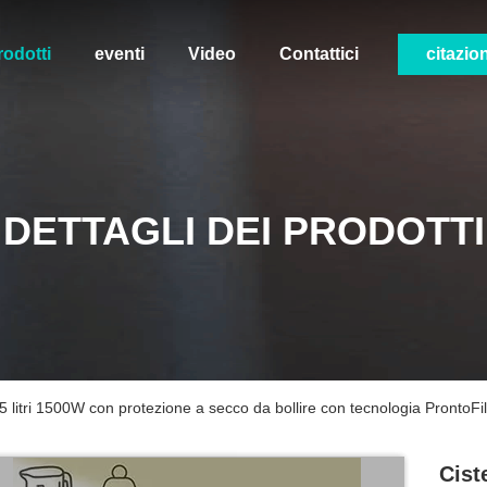
rodotti
eventi
Video
Contattici
citazio
DETTAGLI DEI PRODOTTI
1,5 litri 1500W con protezione a secco da bollire con tecnologia ProntoFil
Cist