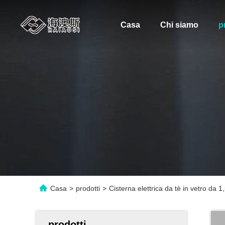
Casa
Chi siamo
p
Casa
>
prodotti
>
Cisterna elettrica da tè in vetro da 
prodotti