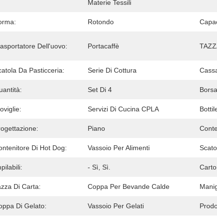
Materie Tessili
orma:
Rotondo
Capac
asportatore Dell'uovo:
Portacaffè
TAZZ
atola Da Pasticceria:
Serie Di Cottura
Cassa
antità:
Set Di 4
Borsa
oviglie:
Servizi Di Cucina CPLA
Bottil
rogettazione:
Piano
Conte
ontenitore Di Hot Dog:
Vassoio Per Alimenti
Scato
pilabili:
- Sì, Sì.
Carto
zza Di Carta:
Coppa Per Bevande Calde
Manig
oppa Di Gelato:
Vassoio Per Gelati
Prodo